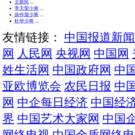
王新民
...
李天荣少将
...
徐作旭少将
...
杜华少将
...
友情链接：
中国报道新闻
网
人民网
央视网
中国网
姓生活网
中国政府网
中
亚欧博览会
农民日报
中
网
中企每日经济
中国经
界
中国艺术大家网
中国
网络电视
中国金盾网络电