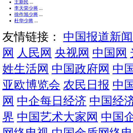
王新民
...
李天荣少将
...
徐作旭少将
...
杜华少将
...
友情链接：
中国报道新闻
网
人民网
央视网
中国网
姓生活网
中国政府网
中
亚欧博览会
农民日报
中
网
中企每日经济
中国经
界
中国艺术大家网
中国
网络电视
中国金盾网络电