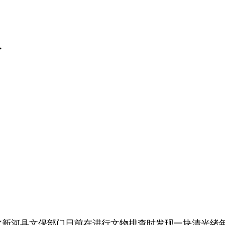
>
)河北新河县文保部门日前在进行文物排查时发现一块清光绪