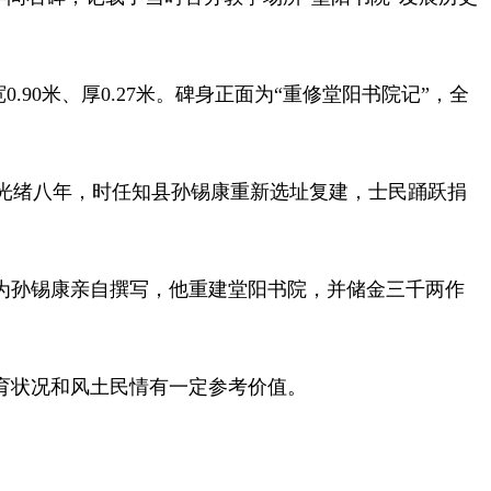
90米、厚0.27米。碑身正面为“重修堂阳书院记”，全
光绪八年，时任知县孙锡康重新选址复建，士民踊跃捐
为孙锡康亲自撰写，他重建堂阳书院，并储金三千两作
育状况和风土民情有一定参考价值。