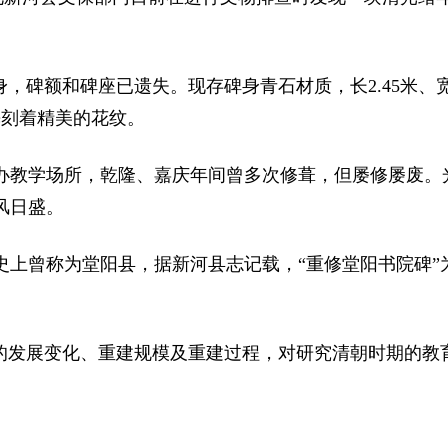
碑额和碑座已遗失。现存碑身青石材质，长2.45米、宽0.
镌刻着精美的花纹。
办教学场所，乾隆、嘉庆年间曾多次修葺，但屡修屡废。
风日盛。
史上曾称为堂阳县，据新河县志记载，“重修堂阳书院碑”
院的发展变化、重建规模及重建过程，对研究清朝时期的教