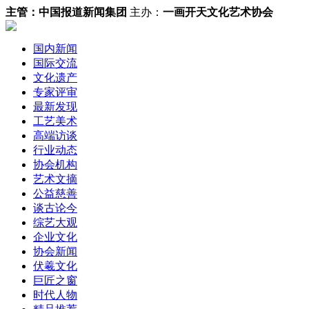
主管：
中国报道新闻集团
主办：
一画开天文化艺术协会
国内新闻
国际交流
文化遗产
专家评审
最新发现
工艺美术
高端访谈
行业动态
协会机构
艺术文摘
公益慈善
谈古论今
综艺大观
企业文化
协会新闻
伏羲文化
巨匠之窗
时代人物