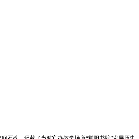
年间石碑，记载了当时官办教学场所“堂阳书院”发展历史