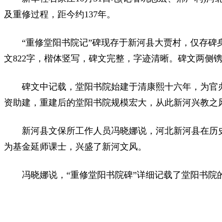
及重修过程，距今约137年。
“重修堂阳书院记”碑现存于新河县大贾村，仅存碑身，
文822字，楷体竖写，碑文完整，字迹清晰。碑文两侧
碑文中记载，堂阳书院始建于清康熙十六年，为官
资助建，重建后的堂阳书院规模宏大，从此新河兴教之
新河县文保所工作人员冯晓娜说，河北新河县在历
为基金延师课士，兴盛了新河文风。
冯晓娜说，“重修堂阳书院碑”详细记载了堂阳书