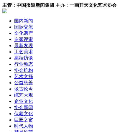
主管：
中国报道新闻集团
主办：
一画开天文化艺术协会
国内新闻
国际交流
文化遗产
专家评审
最新发现
工艺美术
高端访谈
行业动态
协会机构
艺术文摘
公益慈善
谈古论今
综艺大观
企业文化
协会新闻
伏羲文化
巨匠之窗
时代人物