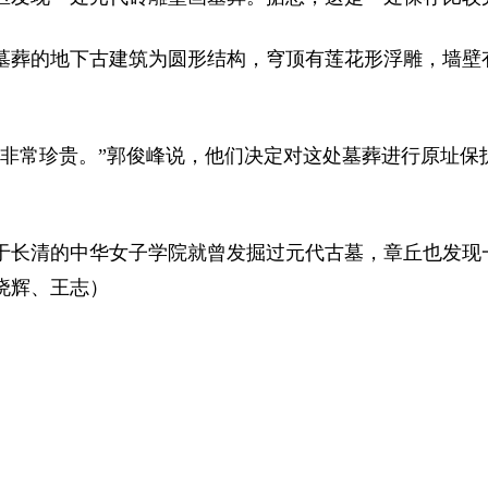
墓葬的地下古建筑为圆形结构，穹顶有莲花形浮雕，墙壁有
，非常珍贵。”郭俊峰说，他们决定对这处墓葬进行原址保
于长清的中华女子学院就曾发掘过元代古墓，章丘也发现
晓辉、王志）