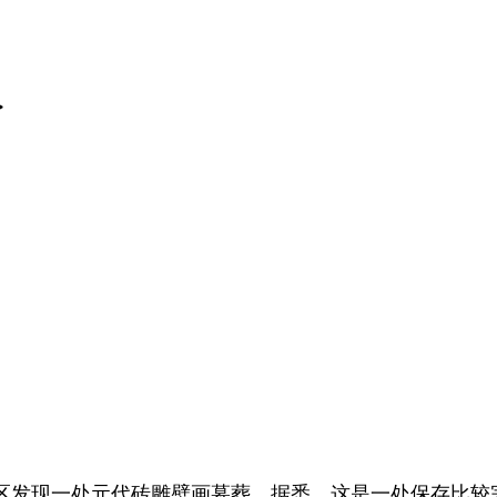
>
区发现一处元代砖雕壁画墓葬。据悉，这是一处保存比较