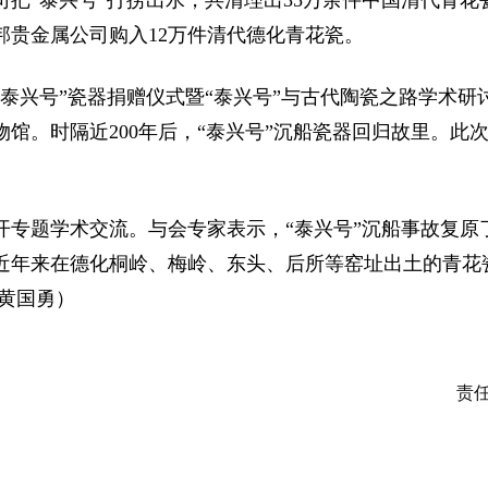
公司把“泰兴号”打捞出水，共清理出35万余件中国清代青
邦贵金属公司购入12万件清代德化青花瓷。
“泰兴号”瓷器捐赠仪式暨“泰兴号”与古代陶瓷之路学术
物馆。时隔近200年后，“泰兴号”沉船瓷器回归故里。
开专题学术交流。与会专家表示，“泰兴号”沉船事故复
近年来在德化桐岭、梅岭、东头、后所等窑址出土的青花瓷
黄国勇）
责