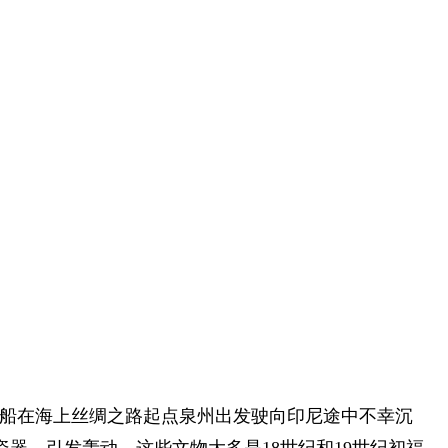
”商船在海上丝绸之路起点泉州出发驶向印尼途中不幸沉