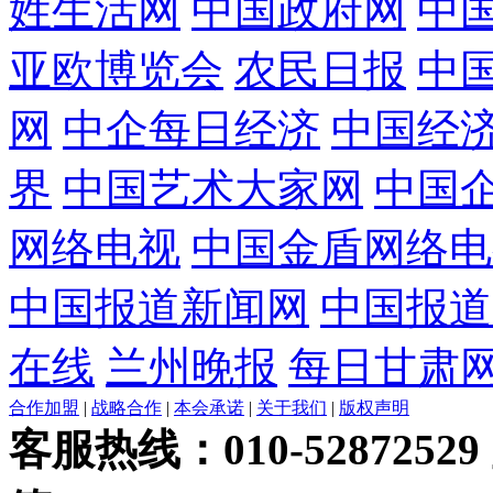
姓生活网
中国政府网
中
亚欧博览会
农民日报
中
网
中企每日经济
中国经
界
中国艺术大家网
中国
网络电视
中国金盾网络电
中国报道新闻网
中国报道
在线
兰州晚报
每日甘肃
合作加盟
|
战略合作
|
本会承诺
|
关于我们
|
版权声明
客服热线：010-52872529